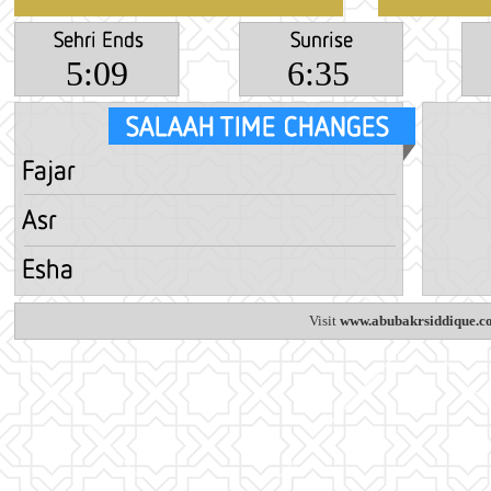
5:09
6:35
Visit
www.abubakrsiddique.co